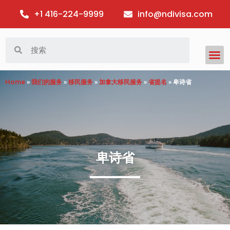
+1 416-224-9999
info@ndivisa.com
Skip
to
content
Home
»
我们的服务
»
移民服务
»
加拿大移民服务
»
省提名
»
卑诗省
卑诗省