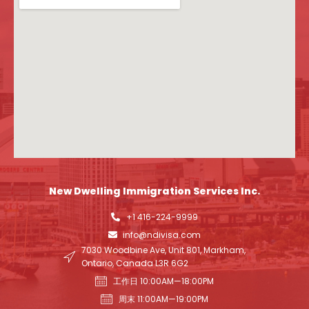
New Dwelling Immigration Services Inc.
+1 416-224-9999
info@ndivisa.com
7030 Woodbine Ave, Unit 801, Markham,
Ontario, Canada L3R 6G2
工作日 10:00AM—18:00PM
周末 11:00AM—19:00PM